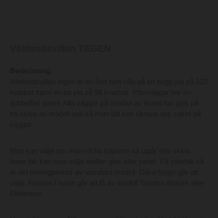
Vättlandsvillan TEGEN
Beskrivning
Vättlandsvillan tegen är en året runt villa på en bygg yta på 122
kvadrat samt en bo yta på 98 kvadrat. Ytterväggar har en
dubbelfas panel. Alla väggar på insidan av huset har gips på
trä skiva av modell osb så man lätt kan skruva upp saker på
väggar.
Man kan välja om man vill ha träpanel så utgår osb skiva.
Inner tak kan man välja mellan gips eller panel. På yttertak så
är det betongpannor av standard modell. Olika färger går att
välja. Fönster i huset går att få av modell Tanums fönster eller
Elitfönster.