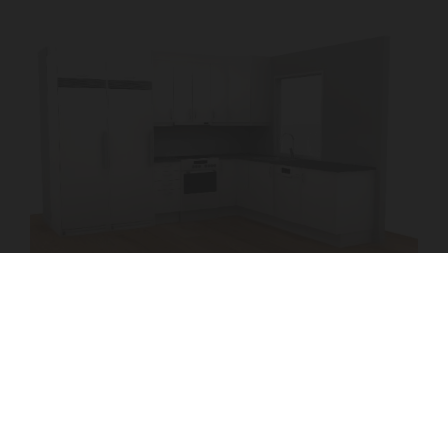
KONTAKTA VÄTTLANDS BYGGSERVICE
Råggatan 4, 452 33 STRÖMSTAD
Telefon
0526-600 93
Patric
070-822 15 16