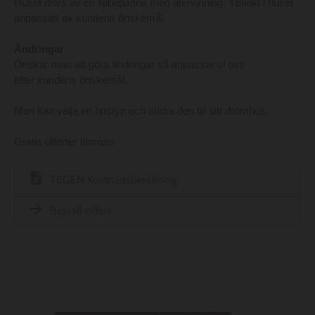
Huset drivs av en Nibepanna med återvinning. Ytskikt i huset
anpassas av kundens önskemål.
Ändringar
Önskar man att göra ändringar så anpassar vi oss
efter kundens önskemål.
Man kan välja en hustyp och ändra den till sitt drömhus.
Gratis offerter lämnas
TEGEN Kostnadsberäkning
Beställ offert