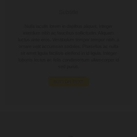
Subtitle
Nulla iaculis lorem in dapibus aliquet. Integer
interdum nibh ac faucibus sollicitudin. Aliquam
luctus ante eros. Vestibulum tempor tempor nibh, a
ornare velit accumsan sodales. Phasellus ac nulla
sit amet ligula facilisis eleifend in id ligula. Integer
lobortis lectus ac felis condimentum ullamcorper id
sed purus.
BUTTON TEXT