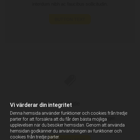
interdum nibh ac faucibus sollicitudin.
BUTTON TEXT
Subtitle
Vi värderar din integritet
Denna hemsida använder funktioner och cookies från tredje
Nulla iaculis lorem in dapibus aliquet. Integer
parter för att försäkra att du får den bästa möjliga
interdum nibh ac faucibus sollicitudin.
upplevelsen när du besöker hemsidan. Genom att använda
hemsidan godkänner du användningen av funktioner och
cookies från tredje parter.