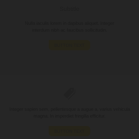
Subtitle
Nulla iaculis lorem in dapibus aliquet. Integer
interdum nibh ac faucibus sollicitudin.
BUTTON TEXT
Integer sapien sem, pellentesque a augue a, varius vehicula
magna. In imperdiet fringilla efficitur.
BUTTON TEXT