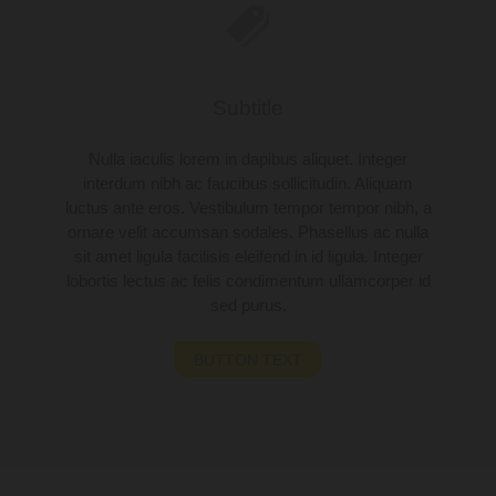
Subtitle
Nulla iaculis lorem in dapibus aliquet. Integer
interdum nibh ac faucibus sollicitudin. Aliquam
luctus ante eros. Vestibulum tempor tempor nibh, a
ornare velit accumsan sodales. Phasellus ac nulla
sit amet ligula facilisis eleifend in id ligula. Integer
lobortis lectus ac felis condimentum ullamcorper id
sed purus.
BUTTON TEXT