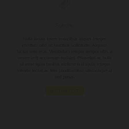
Subtitle
Nulla iaculis lorem in dapibus aliquet. Integer
interdum nibh ac faucibus sollicitudin. Aliquam
luctus ante eros. Vestibulum tempor tempor nibh, a
ornare velit accumsan sodales. Phasellus ac nulla
sit amet ligula facilisis eleifend in id ligula. Integer
lobortis lectus ac felis condimentum ullamcorper id
sed purus.
BUTTON TEXT