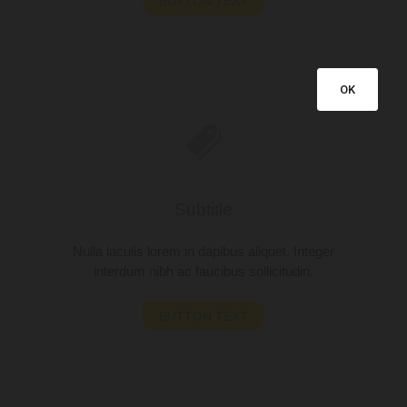
BUTTON TEXT
OK
Subtitle
Nulla iaculis lorem in dapibus aliquet. Integer
interdum nibh ac faucibus sollicitudin.
BUTTON TEXT